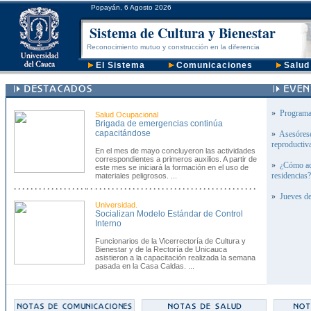
Popayán, 6 Agosto 2026
Sistema de Cultura y Bienestar
Reconocimiento mutuo y construcción en la diferencia
El Sistema
Comunicaciones
Salud
»
Programa 
Salud Ocupacional
Brigada de emergencias continúa
capacitándose
»
Asesórese
reproductiv
En el mes de mayo concluyeron las actividades
correspondientes a primeros auxilios. A partir de
»
¿Cómo acc
este mes se iniciará la formación en el uso de
residencias?
materiales peligrosos. ...
»
Jueves de
Universidad.
Socializan Modelo Estándar de Control
Interno
Funcionarios de la Vicerrectoría de Cultura y
Bienestar y de la Rectoría de Unicauca
asistieron a la capacitación realizada la semana
pasada en la Casa Caldas. ...