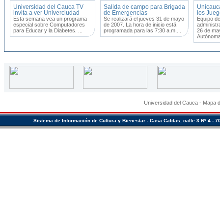
Universidad del Cauca TV
Salida de campo para Brigada
Unicauca
invita a ver Univerciudad
de Emergencias
los Jue
Esta semana vea un programa
Se realizará el jueves 31 de mayo
Equipo de
especial sobre Computadores
de 2007. La hora de inicio está
administr
para Educar y la Diabetes. ...
programada para las 7:30 a.m....
26 de may
Autónoma.
Universidad del Cauca
-
Mapa de
Sistema de Información de Cultura y Bienestar - Casa Caldas, calle 3 Nº 4 - 7